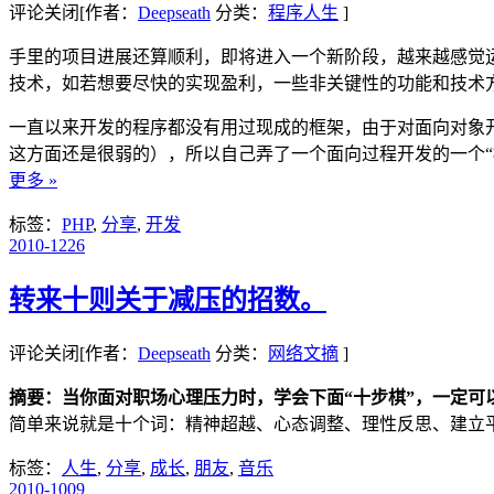
评论关闭
[作者：
Deepseath
分类：
程序人生
]
手里的项目进展还算顺利，即将进入一个新阶段，越来越感觉
技术，如若想要尽快的实现盈利，一些非关键性的功能和技术
一直以来开发的程序都没有用过现成的框架，由于对面向对象
这方面还是很弱的），所以自己弄了一个面向过程开发的一个
更多 »
标签：
PHP
,
分享
,
开发
2010-12
26
转来十则关于减压的招数。
评论关闭
[作者：
Deepseath
分类：
网络文摘
]
摘要：当你面对职场心理压力时，学会下面“十步棋”，一定可
简单来说就是十个词：精神超越、心态调整、理性反思、建立
标签：
人生
,
分享
,
成长
,
朋友
,
音乐
2010-10
09