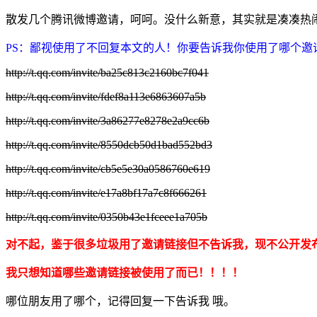
散发几个腾讯微博邀请，呵呵。没什么新意，其实就是凑凑热闹
PS：鄙视使用了不回复本文的人！你要告诉我你使用了哪个
http://t.qq.com/invite/ba25c813c2160bc7f041
http://t.qq.com/invite/fdef8a113e6863607a5b
http://t.qq.com/invite/3a86277e8278e2a9cc6b
http://t.qq.com/invite/8550dcb50d1bad552bd3
http://t.qq.com/invite/cb5e5e30a0586760e619
http://t.qq.com/invite/e17a8bf17a7c8f666261
http://t.qq.com/invite/0350b43e1fceee1a705b
对不起，鉴于很多垃圾用了邀请链接但不告诉我，现不公开发
我只想知道哪些邀请链接被使用了而已！！！！
哪位朋友用了哪个，记得回复一下告诉我 哦。