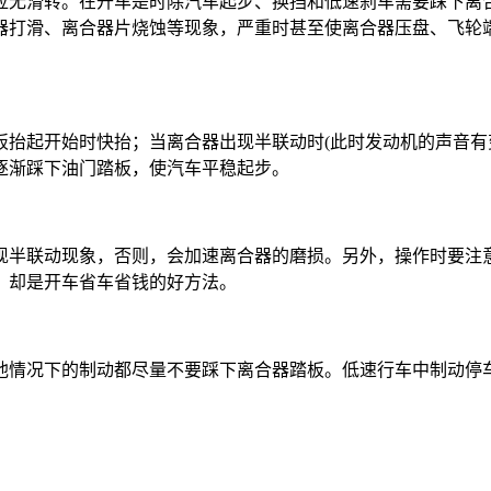
应无滑转。在开车是时除汽车起步、换挡和低速刹车需要踩下离
器打滑、离合器片烧蚀等现象，严重时甚至使离合器压盘、飞轮
板抬起开始时快抬；当离合器出现半联动时(此时发动机的声音有
逐渐踩下油门踏板，使汽车平稳起步。
现半联动现象，否则，会加速离合器的磨损。另外，操作时要注
，却是开车省车省钱的好方法。
他情况下的制动都尽量不要踩下离合器踏板。低速行车中制动停