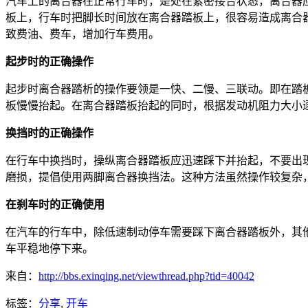
汽车上的离合器在正常行车时，是处在紧密接合状态，离合器
板上，行车时把脚长时间放在离合器踏板上，很容易造成离合
致费油、费车，增加行车费用。
起步时的正确操作
起步时离合器踏析的操作要领是一快、二慢、三联动。即在踏
板慢慢抬起。在离合器踏板抬起的同时，根据发动机阻力大小
换挡时的正确操作
在行车中换挡时，操纵离合器踏板应迅速踩下并抬起，不要出
磨损，提倡使用两脚离合器换挡法。这种方法虽然操作较复杂
在刹车时的正确使用
在汽车的行车中，除低速制动停车需要踩下离合器踏板外，其
车平稳地停下来。
来自：
http://bbs.exinqing.net/viewthread.php?tid=40042
标签：
分享
,
开车