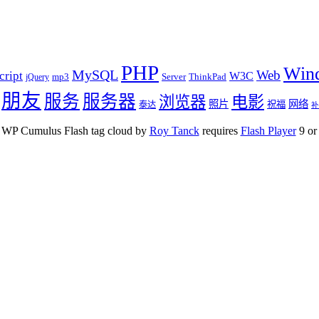
PHP
Win
MySQL
Web
cript
W3C
mp3
Server
ThinkPad
jQuery
朋友
服务
服务器
电影
浏览器
照片
网络
祝福
泰达
补
WP Cumulus Flash tag cloud by
Roy Tanck
requires
Flash Player
9 or 