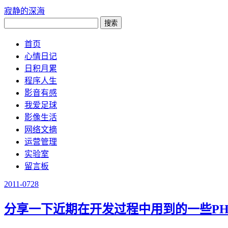
寂静的深海
首页
心情日记
日积月累
程序人生
影音有感
我爱足球
影像生活
网络文摘
运营管理
实验室
留言板
2011-07
28
分享一下近期在开发过程中用到的一些PH