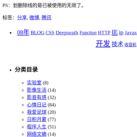
PS：划删除线的是已被使用的无效了。
标签：
分享
,
微博
,
腾讯
IE
08年
ip
BLOG
Deepseath
Javas
CSS
Function
HTTP
开发
技术
收音机
分类目录
实验室
(8)
影像生活
(14)
影音有感
(32)
心情日记
(84)
我爱足球
(20)
日积月累
(77)
程序人生
(51)
网络文摘
(14)