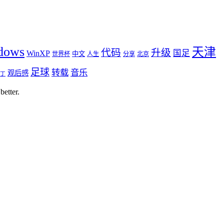
dows
天津
代码
升级
国足
WinXP
中文
世界杯
人生
分享
北京
足球
转载
音乐
观后感
丁
better.