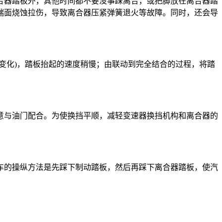
合器踏板外，其他时间都不要没事踩离合，或把脚放在离合器踏
端面烧蚀拉伤，导致离合器压紧弹簧退火等故障。同时，还会导
变化)，踏板抬起的速度稍慢；由联动到完全结合的过程，将踏
意与油门配合。为使换挡平顺，减轻变速器换挡机构和离合器的
车的操纵方法是先踩下制动踏板，然后再踩下离合器踏板，使汽