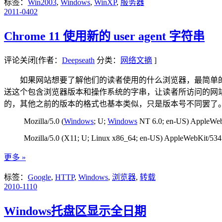
标签：
Win2003
,
Windows
,
WinXP
,
服务器
2011-04
02
Chrome 11 使用新的 user agent 字符串
评论关闭
[作者：
Deepseath
分类：
网络文摘
]
如果网站想要了解他们的读者使用的什么浏览器，最简单的办法就是
送这个包含浏览器版本和操作系统的字串，让读者所访问的网
的，其他之前的版本的格式也基本类似，只是版本号不同罢了
Mozilla/5.0 (
Windows
; U;
Windows
NT 6.0; en-US) AppleWeb
Mozilla/5.0 (X11; U; Linux x86_64; en-US) AppleWebKit/534
更多 »
标签：
Google
,
HTTP
,
Windows
,
浏览器
,
转载
2010-11
10
Windows托盘区显示全日期