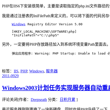
PHP在IIS6下安装很简单，主要是读取指定的php.ini文件路径
我是通过注册表的IniFilePath来定义的，可以将下面的代码另存
Windows
 Registry Editor Version 5.00

[HKEY_LOCAL_MACHINE\SOFTWARE\php]

另外，一定要将PHP存放路径加入到系统环境变量Path里面去
弹出应用程序: Warning: PHP Startup: Unable to load 
标签：
IIS
,
PHP
,
Windows
,
服务器
2011-09
29
Windows2003计划任务实现服务器自动重
评论关闭
[作者：
Deepseath
分类：
日积月累
]
最近服务器刚刚更换了一块新硬盘，同时也将PHP升级了一下