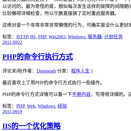
以访问的，最为奇怪的是，貌似每次发生这样的故障的间隔期间
比较懒得详细检查，所以干脆直接搞了定时重启服务器。
这绝对是一个非常非常非常懒惰的行为，可确实是没什么更好
标签：
HTTP
,
IIS
,
PHP
,
Win2003
,
Windows
,
服务器
,
计划任务
2011-09
22
PHP的命令行执行方式
评论关闭
[作者：
Deepseath
分类：
程序人生
]
最近喜欢上了用PHP的命令行方式执行一些操作。
PHP的命令行方式详情可以看一下
手册内容
，写得很详细的。
标签：
PHP
,
Web
,
Windows
,
经验
2011-09
19
IIS的一个优化策略