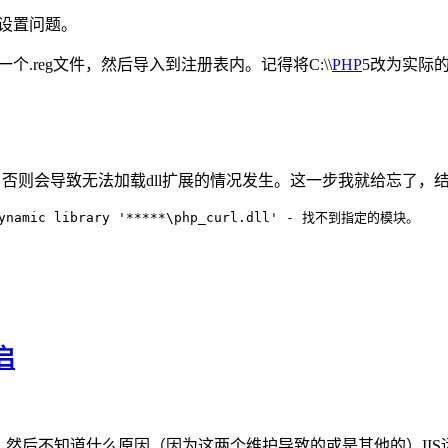
的设置问题。
一个.reg文件，然后导入到注册表内。记得将C:\\
PHP
5改为实际的
。否则会导致无法加载dll扩展的情况发生。这一步我就给忘了，
dynamic library '*****\php_curl.dll' - 找不到指定的模块。
启
，然后不知道什么原因（因为这两个维护导致的或是其他的）IIS