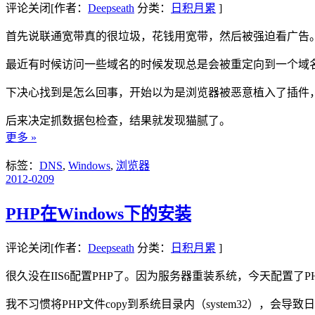
评论关闭
[作者：
Deepseath
分类：
日积月累
]
首先说联通宽带真的很垃圾，花钱用宽带，然后被强迫看广告
最近有时候访问一些域名的时候发现总是会被重定向到一个域
下决心找到是怎么回事，开始以为是浏览器被恶意植入了插件，
后来决定抓数据包检查，结果就发现猫腻了。
更多 »
标签：
DNS
,
Windows
,
浏览器
2012-02
09
PHP在Windows下的安装
评论关闭
[作者：
Deepseath
分类：
日积月累
]
很久没在IIS6配置PHP了。因为服务器重装系统，今天配置了P
我不习惯将PHP文件copy到系统目录内（system32），会导