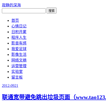
寂静的深海
首页
心情日记
日积月累
程序人生
影音有感
我爱足球
影像生活
网络文摘
运营管理
实验室
留言板
2012-09
21
联通宽带避免跳出垃圾页面（www.tao123