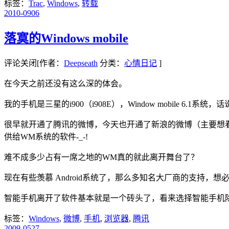
标签：
Trac
,
Windows
,
转载
2010-09
06
落寞的Windows mobile
评论关闭
[作者：
Deepseath
分类：
心情日记
]
在今天之前还没有这么深的体会。
我的手机是三星的i900（i908E），Window mobil
很早就开通了腾讯的微博，今天也开通了新浪的微博（主要想看
供给WM系统的软件-_-!
难不成多少占有一席之地的WM真的就此离开舞台了？
现在有些羡慕 Android系统了，那么多知名大厂商的支持，
智能手机离开了软件基本就是一个砖头了，看来选择智能手机
标签：
Windows
,
微博
,
手机
,
浏览器
,
腾讯
2009-05
27