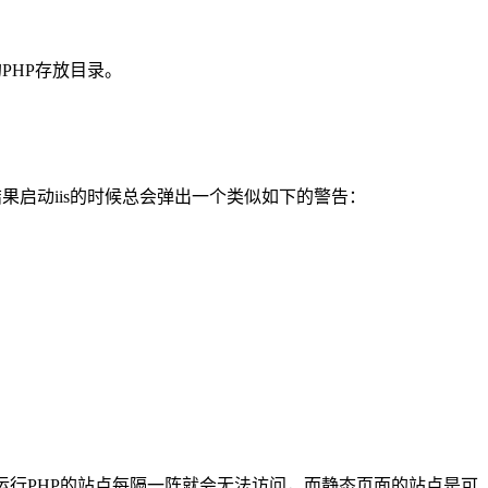
PHP存放目录。
结果启动iis的时候总会弹出一个类似如下的警告：
运行PHP的站点每隔一阵就会无法访问，而静态页面的站点是可