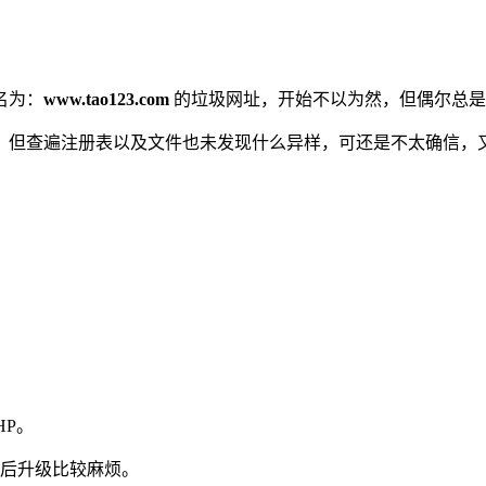
。
名为：
www.tao123.com
的垃圾网址，开始不以为然，但偶尔总是
但查遍注册表以及文件也未发现什么异样，可还是不太确信，又
HP。
致日后升级比较麻烦。