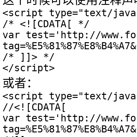
<script type="text/java
/* <![CDATA[ */
var test='http://www.fo
tag=%E5%81%87%E8%B4%A7&
/* ]]> */
</script>
或者：
<script type="text/java
//<![CDATA[
var test='http://www.fo
tag=%E5%81%87%E8%B4%A7&