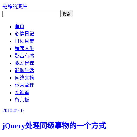
寂静的深海
首页
心情日记
日积月累
程序人生
影音有感
我爱足球
影像生活
网络文摘
运营管理
实验室
留言板
2010-09
10
jQuery处理同级事物的一个方式