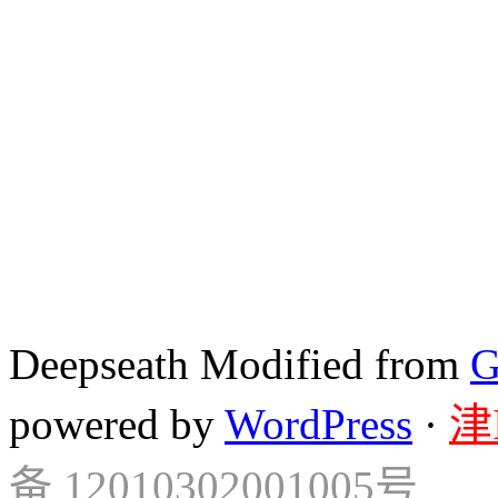
Deepseath Modified from
G
powered by
WordPress
·
津
备 12010302001005号