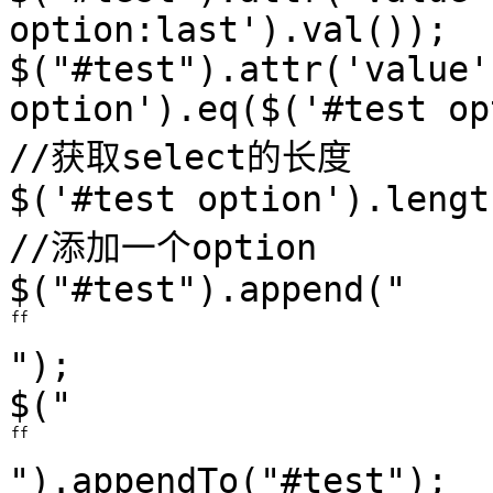
option:last').val());
$("#test").attr('value'
option').eq($('#test op
//获取select的长度
$('#test option').lengt
//添加一个option
$("#test").append("
");
$("
").appendTo("#test");