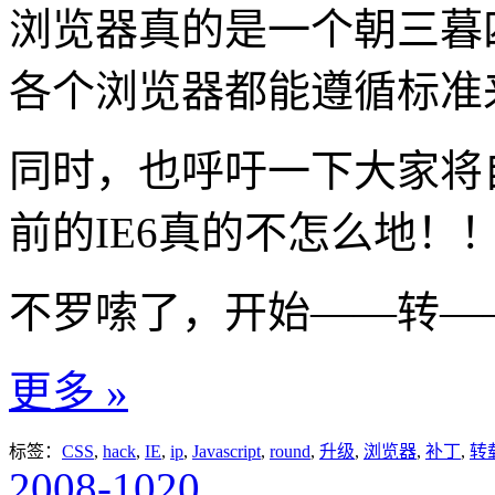
浏览器真的是一个朝三暮
各个浏览器都能遵循标准来
同时，也呼吁一下大家将
前的IE6真的不怎么地！！
不罗嗦了，开始——转—
更多 »
标签：
CSS
,
hack
,
IE
,
ip
,
Javascript
,
round
,
升级
,
浏览器
,
补丁
,
转
2008-10
20