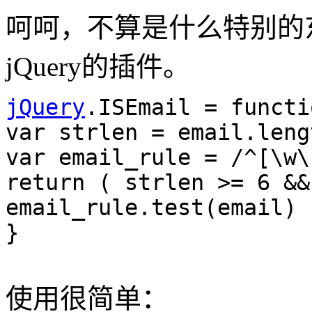
呵呵，不算是什么特别的
jQuery的插件。
jQuery
.ISEmail = functi
var strlen = email.leng
var email_rule = /^[\w\
return ( strlen >= 6 &&
email_rule.test(email) 
}
使用很简单：