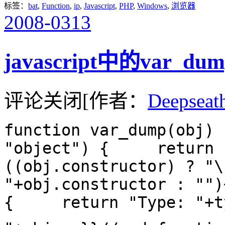
标签：
bat
,
Function
,
ip
,
Javascript
,
PHP
,
Windows
,
浏览器
2008-03
13
javascript中的var_dum
评论关闭
[作者：
Deepseat
function var_dump(obj)
"object") { return "T
((obj.constructor) ? "\
"+obj.constructor : ""
{ return "Type: "+typ