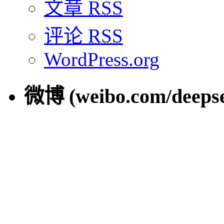
文章
RSS
评论
RSS
WordPress.org
微博 (weibo.com/deepse