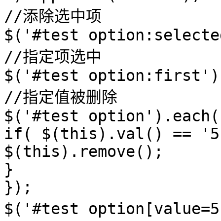
//添除选中项
$('#test option:selecte
//指定项选中
$('#test option:first')
//指定值被删除
$('#test option').each(
if( $(this).val() == '5
$(this).remove();
}
});
$('#test option[value