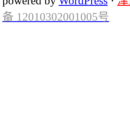
powered by
WordPress
·
津
备 12010302001005号