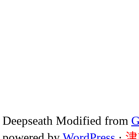
Deepseath Modified from
G
powered by
WordPress
·
津