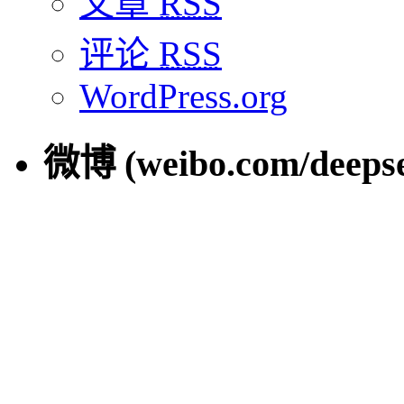
文章
RSS
评论
RSS
WordPress.org
微博 (weibo.com/deepse