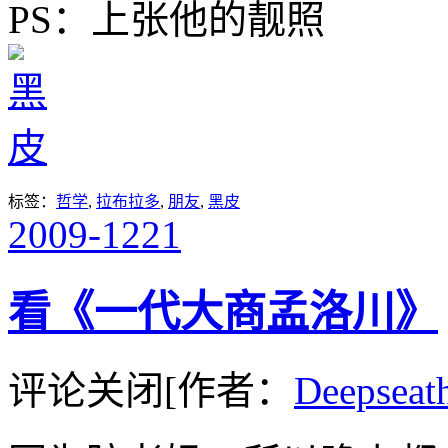
PS：上张他的靓照
标签：
哲学
,
拉布拉多
,
朋友
,
黑皮
2009-12
21
看《一代大商孟洛川》
评论关闭
[作者：
Deepseat