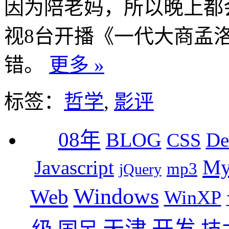
因为陪老妈，所以晚上都
视8台开播《一代大商孟
错。
更多 »
标签：
哲学
,
影评
08年
BLOG
De
CSS
M
Javascript
mp3
jQuery
Windows
Web
WinXP